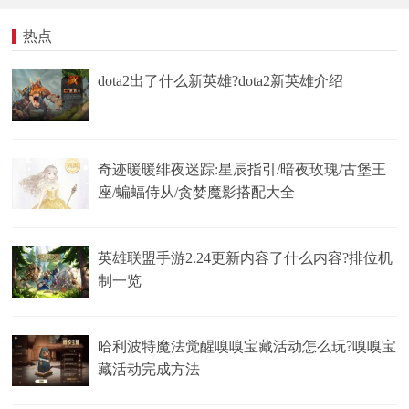
热点
dota2出了什么新英雄?dota2新英雄介绍
奇迹暖暖绯夜迷踪:星辰指引/暗夜玫瑰/古堡王
座/蝙蝠侍从/贪婪魔影搭配大全
英雄联盟手游2.24更新内容了什么内容?排位机
制一览
哈利波特魔法觉醒嗅嗅宝藏活动怎么玩?嗅嗅宝
藏活动完成方法