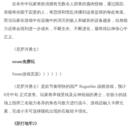
在本作中玩家将扮演拥有无数令人胆寒的腐肉怪物，通过跟踪、
吞噬将你困于囚笼的人，将恐惧和慌乱传播到这座监狱的每处角落。
而当玩家在游戏中在设施中的消灭的敌人和破坏的设备越多，自身能
力还将会得到进一步成长，不断生长、不断进化，最终得以伸张心中
正义。
《尼罗河勇士》
steam免费玩
Steam游戏页面》》》》》》
《尼罗河勇士》是款节奏明快的国产 Roguelike 战棋游戏，预计
8月中旬 正式发售。玩家将率领受埃及众神祝福的勇士，在较小的战
场上指挥三名能力各异的角色与敌方进行战斗。游戏还融入卡牌元
素，完成小关可选择随机出现的石板组卡强化。
《苏打地牢2》