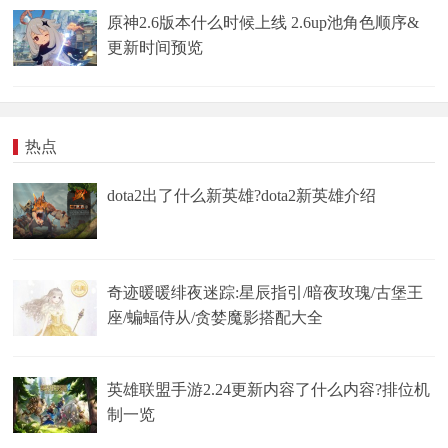
原神2.6版本什么时候上线 2.6up池角色顺序&
更新时间预览
热点
dota2出了什么新英雄?dota2新英雄介绍
奇迹暖暖绯夜迷踪:星辰指引/暗夜玫瑰/古堡王
座/蝙蝠侍从/贪婪魔影搭配大全
英雄联盟手游2.24更新内容了什么内容?排位机
制一览