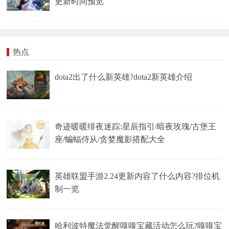
更新时间预览
热点
dota2出了什么新英雄?dota2新英雄介绍
奇迹暖暖绯夜迷踪:星辰指引/暗夜玫瑰/古堡王
座/蝙蝠侍从/贪婪魔影搭配大全
英雄联盟手游2.24更新内容了什么内容?排位机
制一览
哈利波特魔法觉醒嗅嗅宝藏活动怎么玩?嗅嗅宝