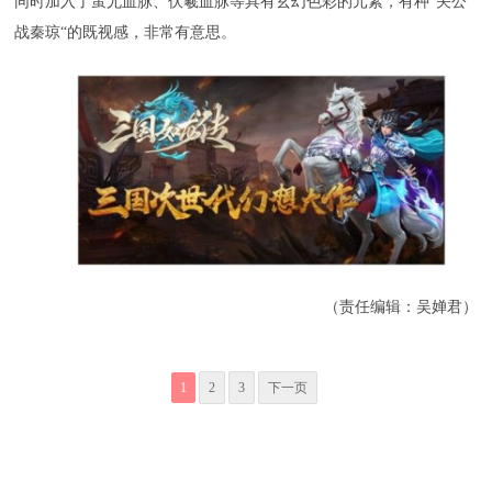
同时加入了蚩尤血脉、伏羲血脉等具有玄幻色彩的元素，有种”关公
战秦琼“的既视感，非常有意思。
（责任编辑：吴婵君）
1
2
3
下一页